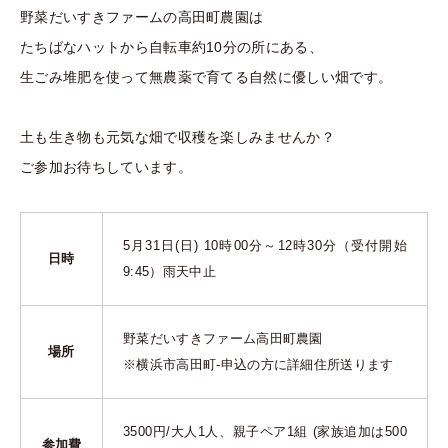
野菜だいすきファームの高田町農園は
たちばなハットから自転車約10分の所にある、
生ごみ堆肥を使って無農薬で育てる自然に優しい畑です。
土も生き物も元気な畑で収穫を楽しみませんか？
ご参加お待ちしています。
5月31日(日) 10時00分～12時30分（受付開始
日時
9:45）雨天中止
野菜だいすきファーム高田町農園
場所
※横浜市高田町-申込の方に詳細住所送ります
3500円/大人1人、親子ペア1組 (家族追加は500
参加費