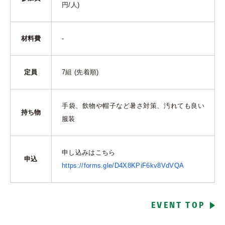
円/人)
材料費
-
定員
7組 (先着順)
手袋、飲物や帽子など暑さ対策、汚れても良い
持ち物
服装
申し込みはこちら
申込
https://forms.gle/D4X8KPiF6kv8VdVQA
EVENT TOP