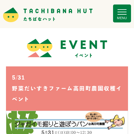
MENU
5/31
野菜だいすきファーム高田町農園収穫イ
ベント