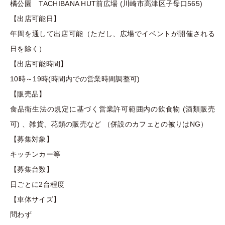
橘公園 TACHIBANA HUT前広場 (川崎市高津区子母口565)
【出店可能日】
年間を通して出店可能（ただし、広場でイベントが開催される
日を除く）
【出店可能時間】
10時～19時(時間内での営業時間調整可)
【販売品】
食品衛生法の規定に基づく営業許可範囲内の飲食物 (酒類販売
可) 、雑貨、花類の販売など （併設のカフェとの被りはNG）
【募集対象】
キッチンカー等
【募集台数】
日ごとに2台程度
【車体サイズ】
問わず